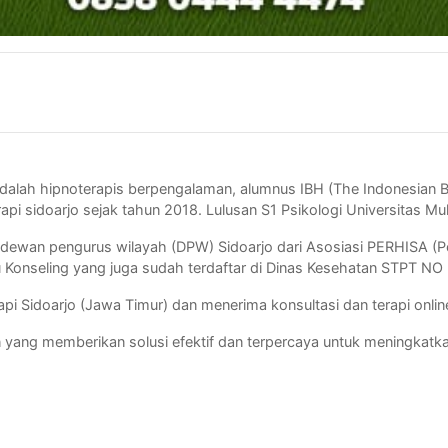
iani adalah hipnoterapis berpengalaman, alumnus IBH (The Indonesian
rapi sidoarjo sejak tahun 2018. Lulusan S1 Psikologi Universitas 
ua dewan pengurus wilayah (DPW) Sidoarjo dari Asosiasi PERHISA (
yu Konseling yang juga sudah terdaftar di Dinas Kesehatan STPT N
api Sidoarjo (Jawa Timur) dan menerima konsultasi dan terapi online 
n yang memberikan solusi efektif dan terpercaya untuk meningkatka