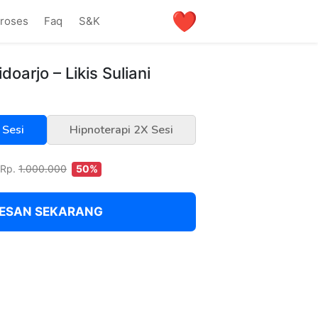
proses
Faq
S&K
doarjo – Likis Suliani
 Sesi
Hipnoterapi 2X Sesi
Rp.
1.000.000
50%
ESAN SEKARANG